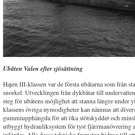
Ubåten Valen efter sjösättning
Hajen III-klassen var de första ubåtarna som från st
snorkel. Utvecklingen från dykbåtar till undervatten
steg för ubåtens möjlighet att stanna längre under y
klassens övriga nymodigheter kan nämnas att divers
gummiupphängda för att öka stötskyddet och minska 
utbyggt hydrauliksystem för tyst fjärrmanövrering a
infördes. Alla dessa tekniska framsteg bidrog till a