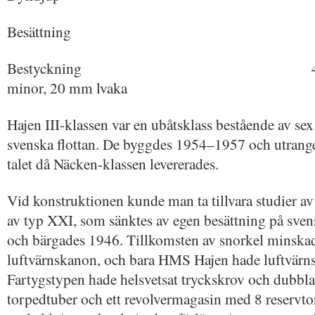
Besättning 44 
Bestyckning 4 x 53 cm t
minor, 20 mm lvaka
Hajen III-klassen var en ubåtsklass bestående av sex
svenska flottan. De byggdes 1954–1957 och utrange
talet då Näcken-klassen levererades.
Vid konstruktionen kunde man ta tillvara studier a
av typ XXI, som sänktes av egen besättning på sven
och bärgades 1946. Tillkomsten av snorkel minska
luftvärnskanon, och bara HMS Hajen hade luftvärnsk
Fartygstypen hade helsvetsat tryckskrov och dubbla 
torpedtuber och ett revolvermagasin med 8 reserv