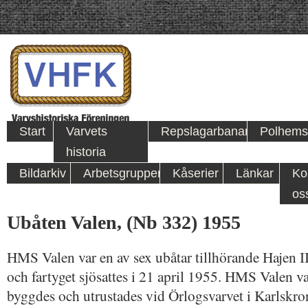
Start
Varvets
Repslagarbanan
Polhems
historia
Bildarkiv
Arbetsgrupper
Kåserier
Länkar
Ko
os
Ubåten Valen, (Nb 332) 1955
HMS Valen var en av sex ubåtar tillhörande Hajen II
och fartyget sjösattes i 21 april 1955. HMS Valen va
byggdes och utrustades vid Örlogsvarvet i Karlskro