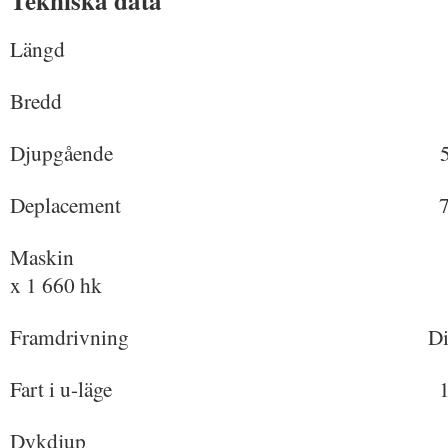
Tekniska data
Längd 65,8
Bredd 5,1
Djupgående 5 
Deplacement 720 
Maskin 2 x H-V Piels
x 1 660 hk
Framdrivning Dieselele
Fart i u-läge 16 k
Dykdjup 150