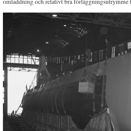
omladdning och relativt bra förläggningsutrymme f