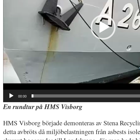
00:00
En rundtur på HMS Visborg
HMS Visborg började demonteras av Stena Recycli
detta avbröts då miljöbelastningen från asbests isol