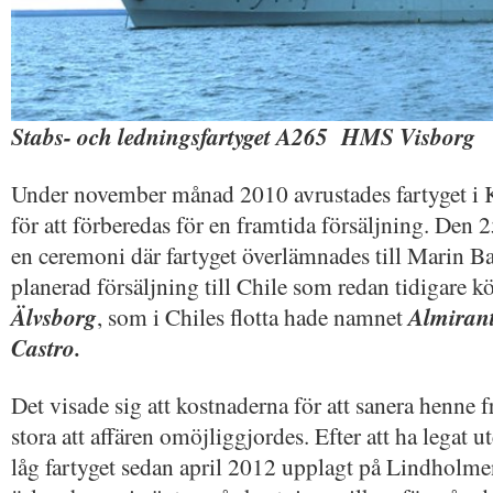
Stabs- och ledningsfartyget A265 HMS Visborg
Under november månad 2010 avrustades fartyget i
för att förberedas för en framtida försäljning. De
en ceremoni där fartyget överlämnades till Marin B
planerad försäljning till Chile som redan tidigare kö
Älvsborg
, som i Chiles flotta hade namnet
Almirant
Castro
.
Det visade sig att kostnaderna för att sanera henne fr
stora att affären omöjliggjordes. Efter att ha legat ut
låg fartyget sedan april 2012 upplagt på Lindholme