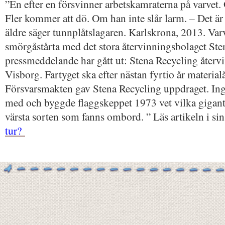
”En efter en försvinner arbetskamraterna på varvet.
Fler kommer att dö. Om han inte slår larm. – Det är 
äldre säger tunnplåtslagaren. Karlskrona, 2013. Var
smörgåstårta med det stora återvinningsbolaget Ste
pressmeddelande har gått ut: Stena Recycling åter
Visborg. Fartyget ska efter nästan fyrtio år materia
Försvarsmakten gav Stena Recycling uppdraget. In
med och byggde flaggskeppet 1973 vet vilka gigant
värsta sorten som fanns ombord. ” Läs artikeln i sin
tur?