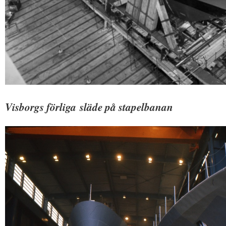
Visborgs förliga släde på stapelbanan