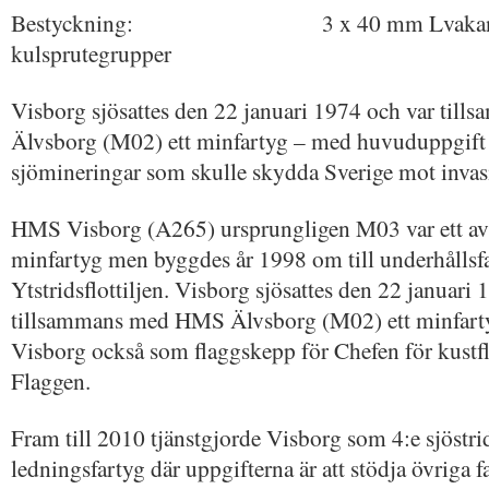
Bestyckning: 3 x 40 mm Lvakan m/
kulsprutegrupper
Visborg sjösattes den 22 januari 1974 och var ti
Älvsborg (M02) ett minfartyg – med huvuduppgift 
sjömineringar som skulle skydda Sverige mot invas
HMS Visborg (A265) ursprungligen M03 var ett av
minfartyg men byggdes år 1998 om till underhållsfa
Ytstridsflottiljen. Visborg sjösattes den 22 januari
tillsammans med HMS Älvsborg (M02) ett minfartyg
Visborg också som flaggskepp för Chefen för kustfl
Flaggen.
Fram till 2010 tjänstgjorde Visborg som 4:e sjöstrid
ledningsfartyg där uppgifterna är att stödja övriga fa