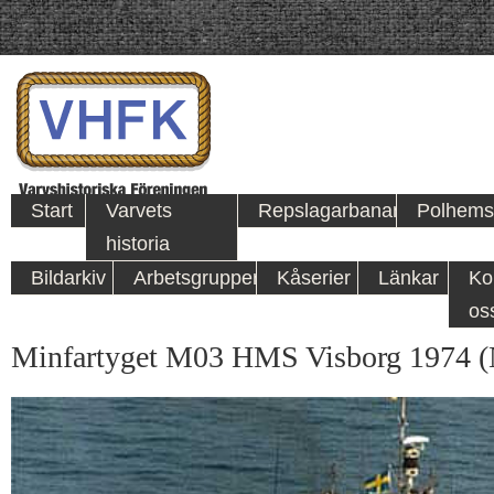
Start
Varvets
Repslagarbanan
Polhems
historia
Bildarkiv
Arbetsgrupper
Kåserier
Länkar
Ko
os
Minfartyget M03 HMS Visborg 1974 