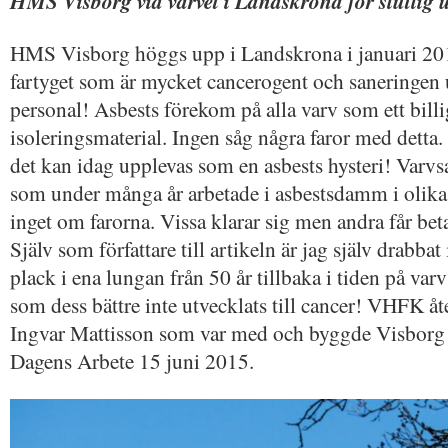
HMS Visborg vid varvet i Landskrona för slutli
HMS Visborg höggs upp i Landskrona i januari 2014
fartyget som är mycket cancerogent och saneringen 
personal! Asbests förekom på alla varv som ett billi
isoleringsmaterial. Ingen såg några faror med detta.
det kan idag upplevas som en asbests hysteri! Varvs
som under många år arbetade i asbestsdamm i olika 
inget om farorna. Vissa klarar sig men andra får beta
Själv som författare till artikeln är jag själv drabba
plack i ena lungan från 50 år tillbaka i tiden på va
som dess bättre inte utvecklats till cancer! VHFK återg
Ingvar Mattisson som var med och byggde Visborg 
Dagens Arbete 15 juni 2015.