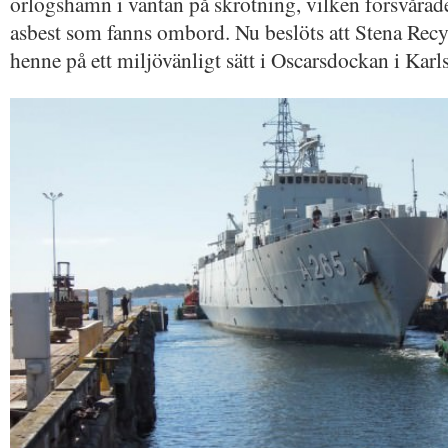
örlogshamn i väntan på skrotning, vilken försvårad
asbest som fanns ombord. Nu beslöts att Stena Rec
henne på ett miljövänligt sätt i Oscarsdockan i Karl