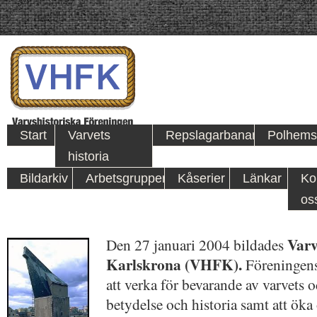
Start
Varvets
Repslagarbanan
Polhems
historia
Bildarkiv
Arbetsgrupper
Kåserier
Länkar
Ko
os
Varv
Den 27 januari 2004 bildades
Karlskrona (VHFK).
Föreningens 
att verka för bevarande av varvets 
betydelse och historia samt att ök