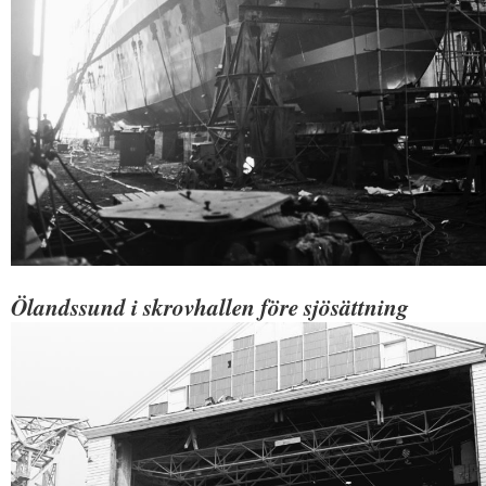
Ölandssund i skrovhallen före sjösättning