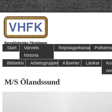
Start
Varvets
Repslagarbanan
Polhems
historia
Bildarkiv
Arbetsgrupper
Kåserier
Länkar
Ko
os
M/S Ölandssund