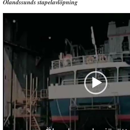
Ölandssunds stapelavlöpning
Videospelare