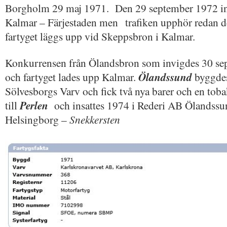
Borgholm 29 maj 1971. Den 29 september 1972 in
Kalmar – Färjestaden men trafiken upphör redan 
fartyget läggs upp vid Skeppsbron i Kalmar.
Konkurrensen från Ölandsbron som invigdes 30 sep
och fartyget lades upp Kalmar.
Ölandssund
byggde
Sölvesborgs Varv och fick två nya barer och en to
till
Perlen
och insattes 1974 i Rederi AB Ölandssun
Helsingborg –
Snekkersten