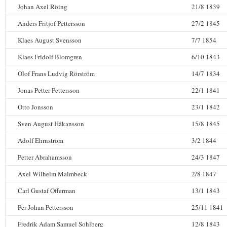
Johan Axel Röing
21/8 1839
Anders Fritjof Pettersson
27/2 1845
Klaes August Svensson
7/7 1854
Klaes Fridolf Blomgren
6/10 1843
Olof Frans Ludvig Rörström
14/7 1834
Jonas Petter Pettersson
22/1 1841
Otto Jonsson
23/1 1842
Sven August Håkansson
15/8 1845
Adolf Ehrnström
3/2 1844
Petter Abrahamsson
24/3 1847
Axel Wilhelm Malmbeck
2/8 1847
Carl Gustaf Offerman
13/1 1843
Per Johan Pettersson
25/11 1841
Fredrik Adam Samuel Sohlberg
12/8 1843