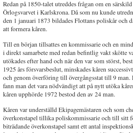
Redan på 1850-talet utreddes frågan om en särskild
Örlogsvarvet i Karlskrona. Då som nu kunde utrednin
den 1 januari 1873 bildades Flottans poliskår och dä
att formera kåren.
Till en början tillsattes en kommissarie och en min
i direkt samarbete med redan befintlig vakt skötte
utökades efter hand och när den var som störst, bes
1925 års försvarsbeslut, minskades kåren successiv
och genom överföring till övergångsstat till 9 man. 
fann man det vara nödvändigt att på nytt utöka kåre
kåren upphörde 1972 bestod den av 24 man.
Kåren var underställd Ekipagemästaren och som ch
överkonstapel tillika poliskommissarie och till sitt
biträdande överkonstapel samt ett antal inspektions