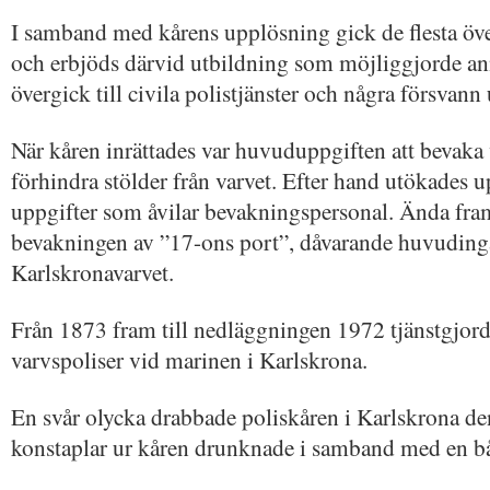
I samband med kårens upplösning gick de flesta över
och erbjöds därvid utbildning som möjliggjorde anna
övergick till civila polistjänster och några försvann u
När kåren inrättades var huvuduppgiften att bevaka
förhindra stölder från varvet. Efter hand utökades up
uppgifter som åvilar bevakningspersonal. Ända fram
bevakningen av ”17-ons port”, dåvarande huvudingå
Karlskronavarvet.
Från 1873 fram till nedläggningen 1972 tjänstgjo
varvspoliser vid marinen i Karlskrona.
En svår olycka drabbade poliskåren i Karlskrona de
konstaplar ur kåren drunknade i samband med en båt