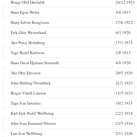
Bengt Olof Dreifaldt
24/12 1923
Hans Egon Welin
3/6 1917
Harry Edvin Bengtsson
27/6 1922
Erik Göte Westerlund
4/3 1920
Åke Percy Holmberg
17/1 1915
Tage Bertil Karlsson
2/8 1913
Hans Oscar Hjalmar Stenrudh
4/8 1920
Åke Otto Ericsson
20/5 1920
John Hilding Östanbäck
21/2 1923
Birger Videll Larsson
12/5 1923
Tage Ivar Jartelius
10/2 1915
Karl-Erik Bertil Wellbring
22/2 1924
John Ivan Emanuel Nilsson
23/5 1916
Lars Ivar Wellbring
2/11 1926