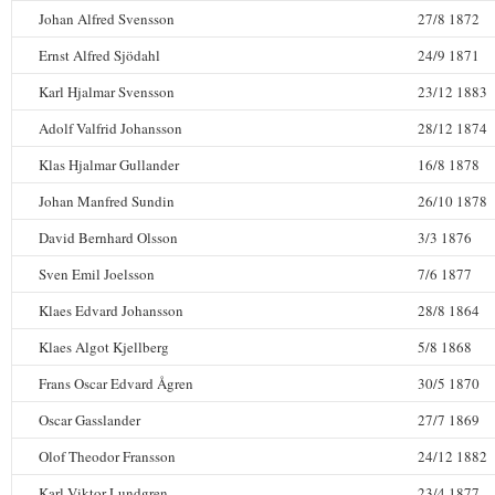
Johan Alfred Svensson
27/8 1872
Ernst Alfred Sjödahl
24/9 1871
Karl Hjalmar Svensson
23/12 1883
Adolf Valfrid Johansson
28/12 1874
Klas Hjalmar Gullander
16/8 1878
Johan Manfred Sundin
26/10 1878
David Bernhard Olsson
3/3 1876
Sven Emil Joelsson
7/6 1877
Klaes Edvard Johansson
28/8 1864
Klaes Algot Kjellberg
5/8 1868
Frans Oscar Edvard Ågren
30/5 1870
Oscar Gasslander
27/7 1869
Olof Theodor Fransson
24/12 1882
Karl Viktor Lundgren
23/4 1877