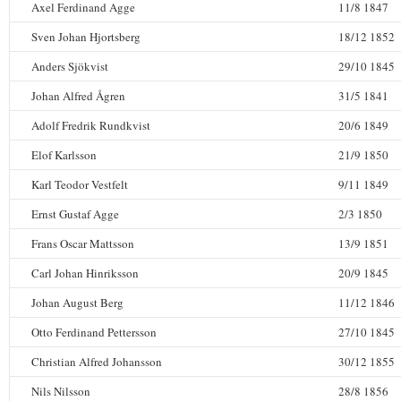
Axel Ferdinand Agge
11/8 1847
Sven Johan Hjortsberg
18/12 1852
Anders Sjökvist
29/10 1845
Johan Alfred Ågren
31/5 1841
Adolf Fredrik Rundkvist
20/6 1849
Elof Karlsson
21/9 1850
Karl Teodor Vestfelt
9/11 1849
Ernst Gustaf Agge
2/3 1850
Frans Oscar Mattsson
13/9 1851
Carl Johan Hinriksson
20/9 1845
Johan August Berg
11/12 1846
Otto Ferdinand Pettersson
27/10 1845
Christian Alfred Johansson
30/12 1855
Nils Nilsson
28/8 1856