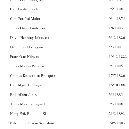
Carl Teodor Lindahl
25/1 1881
Carl Gottfrid Malm
9/11 1875
Johan Oscar Lindström
1/6 1883
David Henning Johnsson
3/12 1886
David Emil Liljegren
4/3 1881
Frans Otto Nilsson
19/12 1882
Johan Martin Pettersson
2/4 1885
Charles Konstantin Brusquini
17/7 1886
Carl Algot Thorngren
16/10 1884
Erik Albert Jonsson
3/5 1883
Thure Mauritz Lignell
2/3 1888
Harry Erik Reinhold Klint
21/2 1892
Nils Edvin Ossian Svanstein
29/5 1893