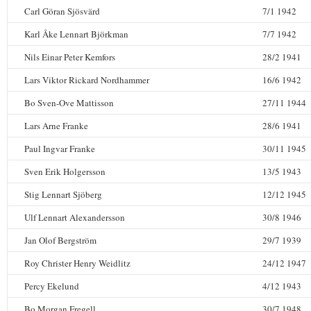
Carl Göran Sjösvärd
7/1 1942
Karl Åke Lennart Björkman
7/7 1942
Nils Einar Peter Kemfors
28/2 1941
Lars Viktor Rickard Nordhammer
16/6 1942
Bo Sven-Ove Mattisson
27/11 1944
Lars Arne Franke
28/6 1941
Paul Ingvar Franke
30/11 1945
Sven Erik Holgersson
13/5 1943
Stig Lennart Sjöberg
12/12 1945
Ulf Lennart Alexandersson
30/8 1946
Jan Olof Bergström
29/7 1939
Roy Christer Henry Weidlitz
24/12 1947
Percy Ekelund
4/12 1943
Bo Morgan Fregell
30/7 1948