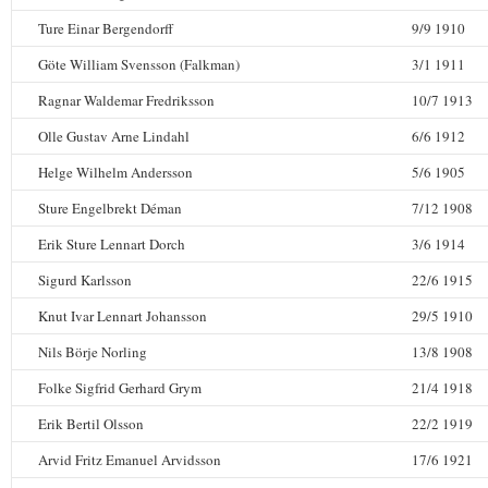
Ture Einar Bergendorff
9/9 1910
Göte William Svensson (Falkman)
3/1 1911
Ragnar Waldemar Fredriksson
10/7 1913
Olle Gustav Arne Lindahl
6/6 1912
Helge Wilhelm Andersson
5/6 1905
Sture Engelbrekt Déman
7/12 1908
Erik Sture Lennart Dorch
3/6 1914
Sigurd Karlsson
22/6 1915
Knut Ivar Lennart Johansson
29/5 1910
Nils Börje Norling
13/8 1908
Folke Sigfrid Gerhard Grym
21/4 1918
Erik Bertil Olsson
22/2 1919
Arvid Fritz Emanuel Arvidsson
17/6 1921