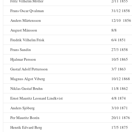
Fritz Vilhelm Möller
2/11 1855
Frans Oscar Qvalman
31/12 1858
Anders Mårtensson
12/10 1856
August Månsson
8/8
Fredrik Vilhelm Frisk
6/4 1851
Frans Sandin
27/3 1858
Hjalmar Persson
10/5 1865
Gustaf Adolf Pettersson
3/7 1863
Magnus Algot Viberg
10/12 1868
Niklas Gustaf Bruhn
11/8 1862
Ernst Mauritz Leonard Lindkvist
4/8 1874
Anders Sjöberg
3/10 1871
Per Mauritz Borén
20/11 1876
Henrik Edvard Berg
17/5 1875