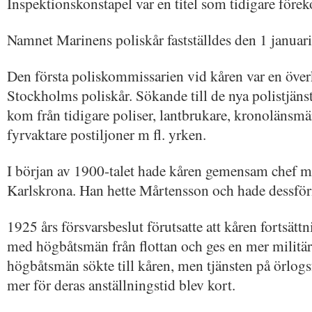
Inspektionskonstapel var en titel som tidigare förek
Namnet Marinens poliskår fastställdes den 1 januar
Den första poliskommissarien vid kåren var en över
Stockholms poliskår. Sökande till de nya polistjänst
kom från tidigare poliser, lantbrukare, kronolänsmän
fyrvaktare postiljoner m fl. yrken.
I början av 1900-talet hade kåren gemensam chef me
Karlskrona. Han hette Mårtensson och hade dessföri
1925 års försvarsbeslut förutsatte att kåren fortsätt
med högbåtsmän från flottan och ges en mer militär
högbåtsmän sökte till kåren, men tjänsten på örlogs
mer för deras anställningstid blev kort.