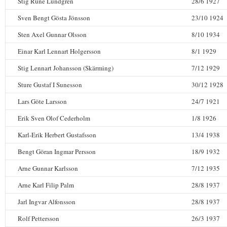
Stig Rune Lundgren
28/6 1927
Sven Bengt Gösta Jönsson
23/10 1924
Sten Axel Gunnar Olsson
8/10 1934
Einar Karl Lennart Holgersson
8/1 1929
Stig Lennart Johansson (Skärming)
7/12 1929
Sture Gustaf I Sunesson
30/12 1928
Lars Göte Larsson
24/7 1921
Erik Sven Olof Cederholm
1/8 1926
Karl-Erik Herbert Gustafsson
13/4 1938
Bengt Göran Ingmar Persson
18/9 1932
Arne Gunnar Karlsson
7/12 1935
Arne Karl Filip Palm
28/8 1937
Jarl Ingvar Alfonsson
28/8 1937
Rolf Pettersson
26/3 1937