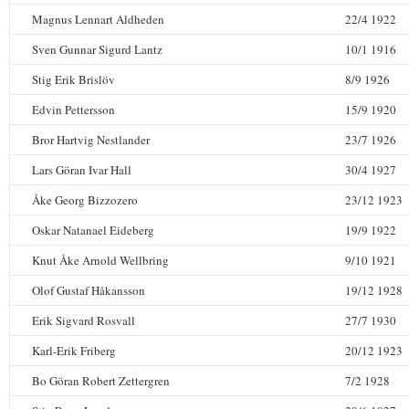
Magnus Lennart Aldheden
22/4 1922
Sven Gunnar Sigurd Lantz
10/1 1916
Stig Erik Brislöv
8/9 1926
Edvin Pettersson
15/9 1920
Bror Hartvig Nestlander
23/7 1926
Lars Göran Ivar Hall
30/4 1927
Åke Georg Bizzozero
23/12 1923
Oskar Natanael Eideberg
19/9 1922
Knut Åke Arnold Wellbring
9/10 1921
Olof Gustaf Håkansson
19/12 1928
Erik Sigvard Rosvall
27/7 1930
Karl-Erik Friberg
20/12 1923
Bo Göran Robert Zettergren
7/2 1928