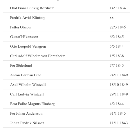
Olof Frans Ludvig Rörström
14/7 1834
Fredrik Arvid Klintorp
xx
Petter Olsson
22/3 1845
Gustaf Håkansson
6/2 1845
Otto Leopold Vessgren
5/5 1844
Carl Adolf Vilhelm von Ehrenheim
1/5 1838
Per Söderlund
7/7 1845
Anton Herman Lind
24/11 1849
Axel Vilhelm Wintzell
18/10 1849
Carl Ludvig Wintzell
29/11 1849
Bror Folke Magnus Elmberg
4/2 1844
Per Johan Andersson
31/1 1845
Johan Fredrik Nilsson
11/11 1843