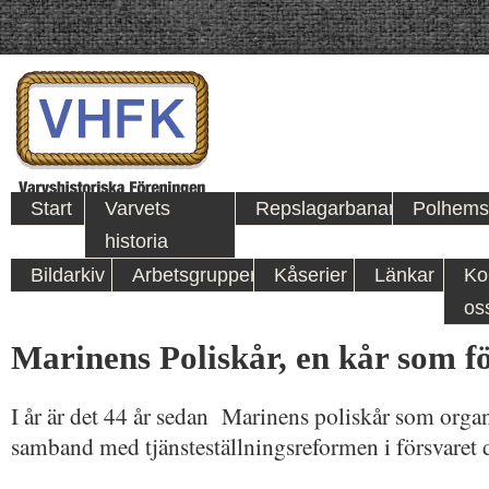
Start
Varvets
Repslagarbanan
Polhems
historia
Bildarkiv
Arbetsgrupper
Kåserier
Länkar
Ko
os
Marinens Poliskår, en kår som f
I år är det 44 år sedan Marinens poliskår som orga
samband med tjänsteställningsreformen i försvaret 