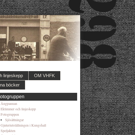
 linjeskepp
OM VHFK
na böcker
otogruppen
Ångpannan
Ektimmer och linjeskepp
Fotogruppen
Sjösättningar
Gjuteriutställningen i Kungshall
Speljakten