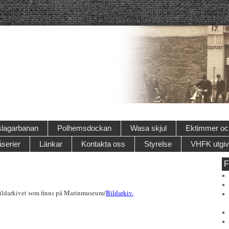
lagarbanan
Polhemsdockan
Wasa skjul
Ektimmer och
serier
Länkar
Kontakta oss
Styrelse
VHFK utgiv
F
 bildarkivet som finns på Marinmuseum/
Bildarkiv.