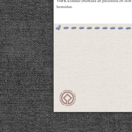
VHFK kommer efterhand att presentera ett stort 
hemsidan.