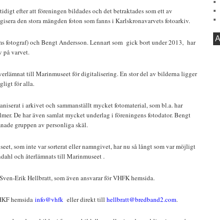
idigt efter att föreningen bildades och det betraktades som ett av
gisera den stora mängden foton som fanns i Karlskronavarvets fotoarkiv.
A
ms fotograf) och Bengt Andersson. Lennart som gick bort under 2013, har
v på varvet.
erlämnat till Marinmuseet för digitalisering. En stor del av bilderna ligger
ligt för alla.
iserat i arkivet och sammanställt mycket fotomaterial, som bl.a. har
lmer. De har även samlat mycket underlag i föreningens fotodator. Bengt
mnade gruppen av personliga skäl.
et, som inte var sorterat eller namngivet, har nu så långt som var möjligt
ndahl och återlämnats till Marinmuseet .
 Sven-Erik Hellbratt, som även ansvarar för VHFK hemsida.
VHKF hemsida
info@vhfk
eller direkt till
hellbratt@bredband2.com
.