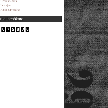
Öresundsbron
Intervjuer
Ritningsprojektet
ntal besökare