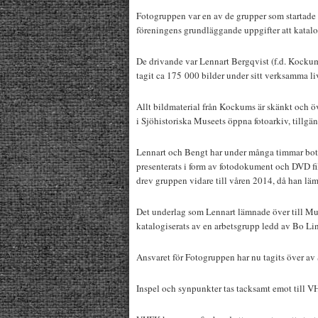
Fotogruppen var en av de grupper som startade t
föreningens grundläggande uppgifter att katalo
De drivande var Lennart Bergqvist (f.d. Kocku
tagit ca 175 000 bilder under sitt verksamma li
Allt bildmaterial från Kockums är skänkt och öv
i Sjöhistoriska Museets öppna fotoarkiv, tillgäng
Lennart och Bengt har under många timmar botan
presenterats i form av fotodokument och DVD fi
drev gruppen vidare till våren 2014, då han lä
Det underlag som Lennart lämnade över till Muse
katalogiserats av en arbetsgrupp ledd av Bo Li
Ansvaret för Fotogruppen har nu tagits över av
Inspel och synpunkter tas tacksamt emot till 