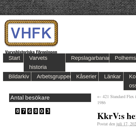
Start
Varvets
Repslagarbanan
Polhems
historia
Bildarkiv
Arbetsgrupper
Kåserier
Länkar
Ko
os
←
421 Standard Flex i
Antal besökare
1986
KkrV:s he
Postat den
juli 17, 20