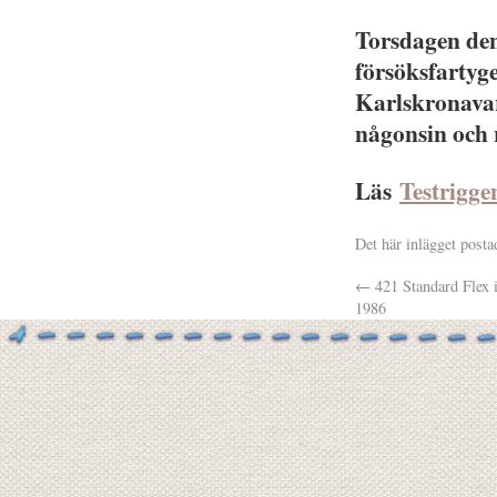
Torsdagen den 
försöksfartyg
Karlskronavar
någonsin och r
Läs
Testrigge
Det här inlägget posta
←
421 Standard Flex i
1986