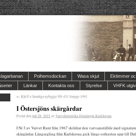
lagarbanan
Polhemsdockan
Wasa skjul
Ektimmer och
serier
Länkar
Kontakta oss
Styrelse
VHFK utgiv
←
KkrV:s hemliga nybygge Nb 431 Smyge 1991
I Östersjöns skärgårdar
Postat den
juli 28, 2021
av
Varvshistoriska föreningen Karlskrona
I Nr 3 av Varvet Runt från 1967 skildrar den varvsanställde med signatur
skärgårdar. Långsegling från Karlskrona gick längs ostkusten upp till Da