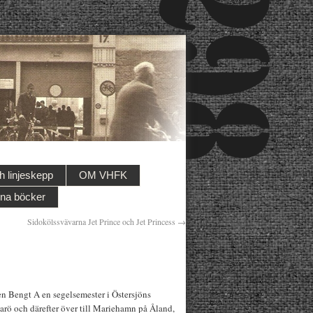
 linjeskepp
OM VHFK
na böcker
Sidokölssvävarna Jet Prince och Jet Princess
→
en Bengt A en segelsemester i Östersjöns
larö och därefter över till Mariehamn på Åland,