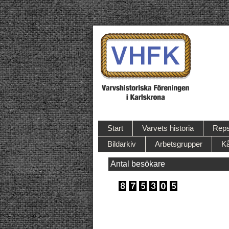
Start
Varvets historia
Reps
Bildarkiv
Arbetsgrupper
Kå
Antal besökare