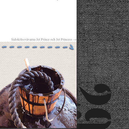
Sidokölssvävarna Jet Prince och Jet Princess
→