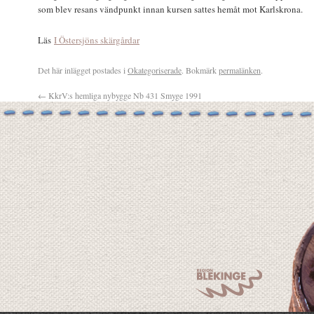
som blev resans vändpunkt innan kursen sattes hemåt mot Karlskrona.
Läs
I Östersjöns skärgårdar
Det här inlägget postades i
Okategoriserade
. Bokmärk
permalänken
.
←
KkrV:s hemliga nybygge Nb 431 Smyge 1991