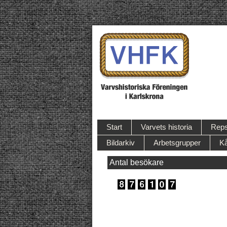
Start
Varvets historia
Reps
Bildarkiv
Arbetsgrupper
Kå
Antal besökare