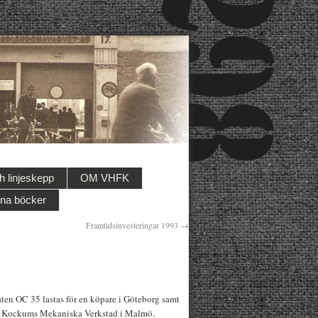
 linjeskepp
OM VHFK
na böcker
Framtidsinvesteringar 1993
→
båten OC 35 lastas för en köpare i Göteborg samt
till Kockums Mekaniska Verkstad i Malmö.