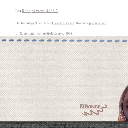
Läs
Rond på varvet 1968-2
Det här inlägget postades i
Okategoriserade
. Bokmärk
permalänken
.
←
Ett nytt min- och ubåtsdepåfartyg-1968