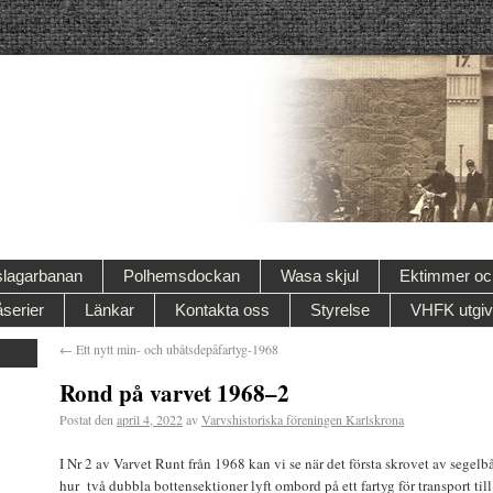
lagarbanan
Polhemsdockan
Wasa skjul
Ektimmer och
serier
Länkar
Kontakta oss
Styrelse
VHFK utgiv
←
Ett nytt min- och ubåtsdepåfartyg-1968
Rond på varvet 1968–2
Postat den
april 4, 2022
av
Varvshistoriska föreningen Karlskrona
I Nr 2 av Varvet Runt från 1968 kan vi se när det första skrovet av segel
hur två dubbla bottensektioner lyft ombord på ett fartyg för transport 