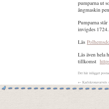
pumparna ut s
ångmaskin pens
Pumparna står 
invigdes 1724.
Läs
Polhemsdo
Läs även hela 
tillkomst
http
Det här inlägget posta
←
Karlskronavarvets 