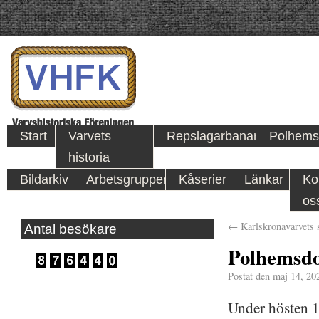
Start
Varvets
Repslagarbanan
Polhems
historia
Bildarkiv
Arbetsgrupper
Kåserier
Länkar
Ko
os
←
Karlskronavarvets 
Antal besökare
Polhemsdo
Postat den
maj 14, 20
Under hösten 1