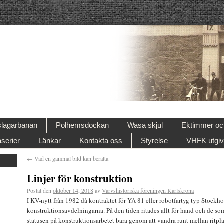
lagarbanan
Polhemsdockan
Wasa skjul
Ektimmer och
serier
Länkar
Kontakta oss
Styrelse
VHFK utgiv
←
Vad en gammal bild kan berätta
Linjer för konstruktion
Postat den
oktober 14, 2018
av
Varvshistoriska föreningen Karlskrona
I KV-nytt från 1982 då kontraktet för YA 81 eller robotfartyg typ Stockh
konstruktionsavdelningarna. På den tiden ritades allt för hand och de so
statusen på konstruktionsarbetet bara genom att vandra runt mellan ritp