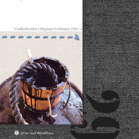
Vindkraftverket i Maglarp överlämnat 1983
→
Drivs med WordPress.