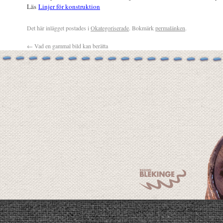
Läs
Linjer för konstruktion
Det här inlägget postades i
Okategoriserade
. Bokmärk
permalänken
.
←
Vad en gammal bild kan berätta