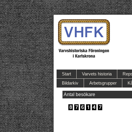
Start
Varvets historia
Reps
Bildarkiv
Arbetsgrupper
Kå
Antal besökare