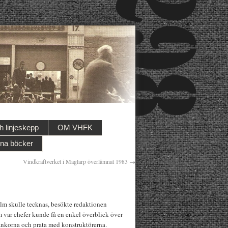
 linjeskepp
OM VHFK
na böcker
Vindkraftverket i Maglarp överlämnat 1983
→
olm skulle tecknas, besökte redaktionen
m var chefer kunde få en enkel överblick över
lankorna och prata med konstruktörerna.