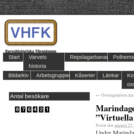
Start
Varvets
Repslagarbanan
Polhems
historia
Bildarkiv
Arbetsgrupper
Kåserier
Länkar
Ko
os
←
Överingenjören har
Antal besökare
Marindage
”Virtuella
Postat den
augusti 27
Under Marindag