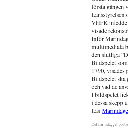
första gången v
Länsstyrelsen o
VHFK inledde 
visade rekonstr
Inför Marindag
multimediala bi
den slutliga ”
Bildspelet som
1790, visades 
Bildspelet ska 
och vad de anvä
I bildspelet fi
i dessa skepp u
Läs
Marindage
Det här inlägget posta