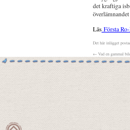
det kraftiga is
överlämnandet 
Läs
Första Ro-
Det här inlägget posta
←
Vad en gammal bild