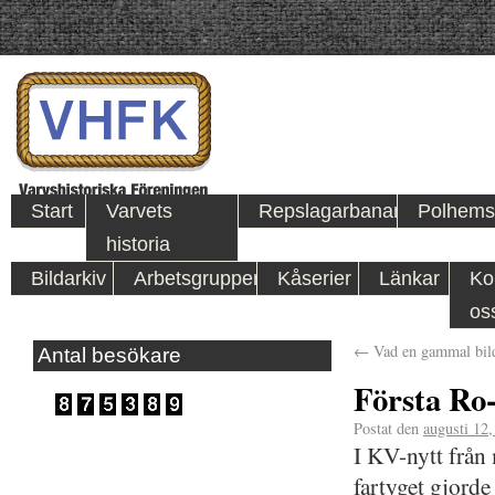
Start
Varvets
Repslagarbanan
Polhems
historia
Bildarkiv
Arbetsgrupper
Kåserier
Länkar
Ko
os
←
Vad en gammal bild
Antal besökare
Första Ro-
Postat den
augusti 12
I KV-nytt från
fartyget gjorde