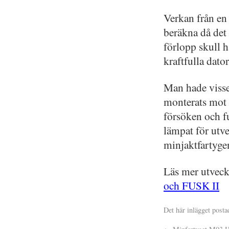
Verkan från en 
beräkna då det
förlopp skull h
kraftfulla dato
Man hade visse
monterats mot
försöken och f
lämpat för utv
minjaktfartyge
Läs mer utvec
och FUSK II
Det här inlägget posta