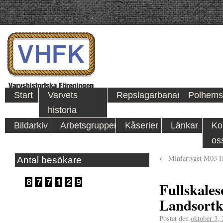
Start
Varvets
Repslagarbanan
Polhems
historia
Bildarkiv
Arbetsgrupper
Kåserier
Länkar
Ko
os
←
Minfartyget M03 
Antal besökare
Fullskales
Landsortk
Postat den
oktober 3,