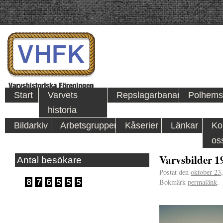
Start
Varvets
Repslagarbanan
Polhems
historia
Bildarkiv
Arbetsgrupper
Kåserier
Länkar
Ko
os
Varvsbilder 1
Antal besökare
Postat den
oktober 23
Bokmärk
permalänk
.