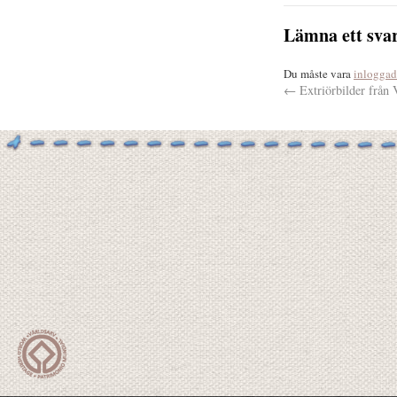
Lämna ett sva
Du måste vara
inloggad
←
Extriörbilder från 