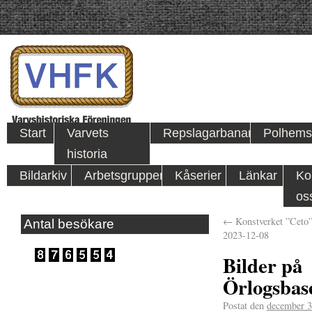
Start
Varvets
Repslagarbanan
Polhems
historia
Bildarkiv
Arbetsgrupper
Kåserier
Länkar
Ko
os
←
Konstverket ”Ceto”
Antal besökare
2023-12-08
Bilder på
Örlogsbase
Postat den
december 3