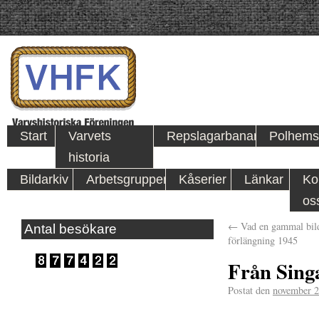
Start
Varvets
Repslagarbanan
Polhems
historia
Bildarkiv
Arbetsgrupper
Kåserier
Länkar
Ko
os
←
Vad en gammal bild
Antal besökare
förlängning 1945
Från Sing
Postat den
november 2