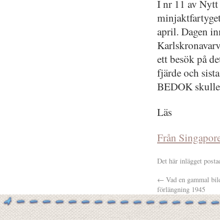
I nr 11 av Nytt
minjaktfartyge
april. Dagen in
Karlskronavar
ett besök på de
fjärde och sist
BEDOK skulle ö
Läs
Från Singapore
Det här inlägget posta
←
Vad en gammal bild
förlängning 1945