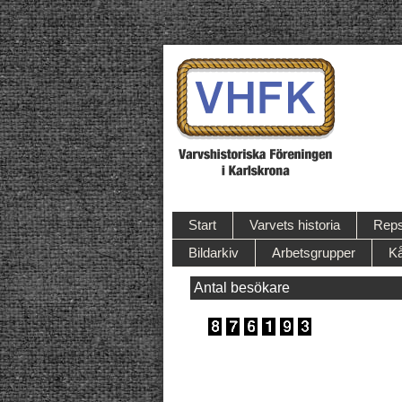
Start
Varvets historia
Reps
Bildarkiv
Arbetsgrupper
Kå
Antal besökare