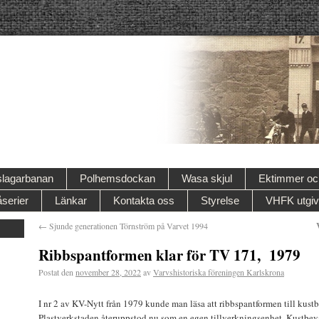
lagarbanan
Polhemsdockan
Wasa skjul
Ektimmer och
serier
Länkar
Kontakta oss
Styrelse
VHFK utgiv
←
Sjunde generationen Törnström på Varvet 1994
Ribbspantformen klar för TV 171, 1979
Postat den
november 28, 2022
av
Varvshistoriska föreningen Karlskrona
I nr 2 av KV-Nytt från 1979 kunde man läsa att ribbspantformen till ku
Plastverkstaden återuppstod nu som en egen tillverkningsenhet. Kustbeva