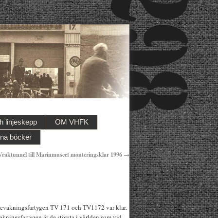
 linjeskepp
OM VHFK
na böcker
Vraktunnel till Marinmuseet monteringsklar 1996
→
stbevakningsfartygen TV 171 och TV1172 var klar.
kningsfartygen är de största i världen som vid