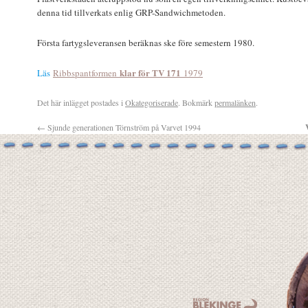
denna tid tillverkats enlig GRP-Sandwichmetoden.
Första fartygsleveransen beräknas ske före semestern 1980.
klar för TV 171
Läs
Ribbspantformen
1979
Det här inlägget postades i
Okategoriserade
. Bokmärk
permalänken
.
←
Sjunde generationen Törnström på Varvet 1994