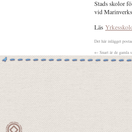
Stads skolor f
vid Marinverks
Läs
Yrkesskol
Det här inlägget posta
←
Snart är de gamla s