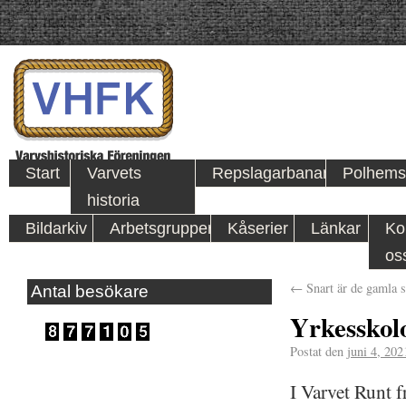
Start
Varvets
Repslagarbanan
Polhems
historia
Bildarkiv
Arbetsgrupper
Kåserier
Länkar
Ko
os
←
Snart är de gamla s
Antal besökare
Yrkesskol
Postat den
juni 4, 202
I Varvet Runt 