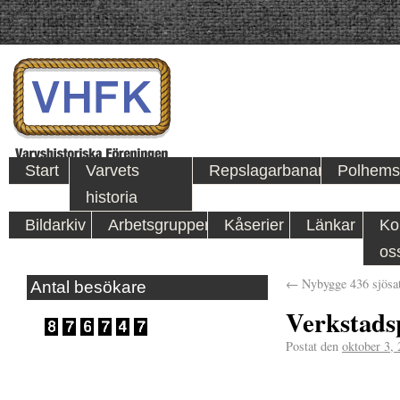
Start
Varvets
Repslagarbanan
Polhems
historia
Bildarkiv
Arbetsgrupper
Kåserier
Länkar
Ko
os
←
Nybygge 436 sjösat
Antal besökare
Verkstads
Postat den
oktober 3,