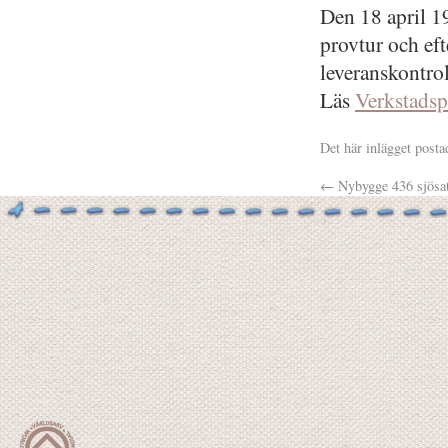
Den 18 april 19
provtur och ef
leveranskontro
Läs
Verkstads
Det här inlägget posta
←
Nybygge 436 sjösat