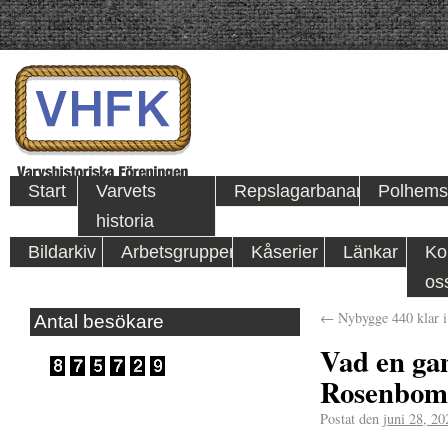
Start
Varvets
Repslagarbanan
Polhems
historia
Bildarkiv
Arbetsgrupper
Kåserier
Länkar
Ko
os
←
Nybygge 440 klar i
Antal besökare
Vad en ga
Rosenbom 
Postat den
juni 28, 20