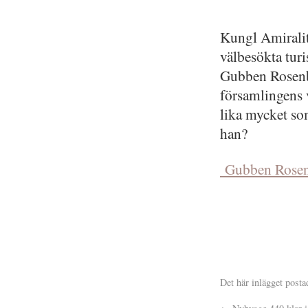
Kungl Amiralit
välbesökta tur
Gubben Rosenbo
församlingens 
lika mycket som
han?
Gubben Rose
Det här inlägget posta