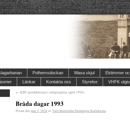
lagarbanan
Polhemsdockan
Wasa skjul
Ektimmer och
serier
Länkar
Kontakta oss
Styrelse
VHFK utgiv
←
KBV-produktionen i startgroparna (april 1994)
Bråda dagar 1993
Postat den
juni 2, 2020
av
Varvshistoriska föreningen Karlskrona