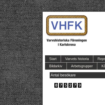
Start
Varvets historia
Reps
Bildarkiv
Arbetsgrupper
Kå
Antal besökare