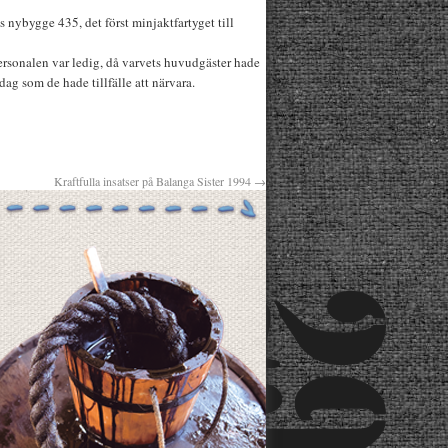
 nybygge 435, det först minjaktfartyget till
rsonalen var ledig, då varvets huvudgäster hade
g som de hade tillfälle att närvara.
Kraftfulla insatser på Balanga Sister 1994
→