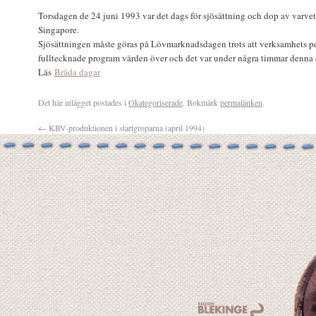
Torsdagen de 24 juni 1993 var det dags för sjösättning och dop av varvets
Singapore.
Sjösättningen måste göras på Lövmarknadsdagen trots att verksamhets pe
fulltecknade program värden över och det var under några timmar denna da
Läs
Bråda dagar
Det här inlägget postades i
Okategoriserade
. Bokmärk
permalänken
.
←
KBV-produktionen i startgroparna (april 1994)