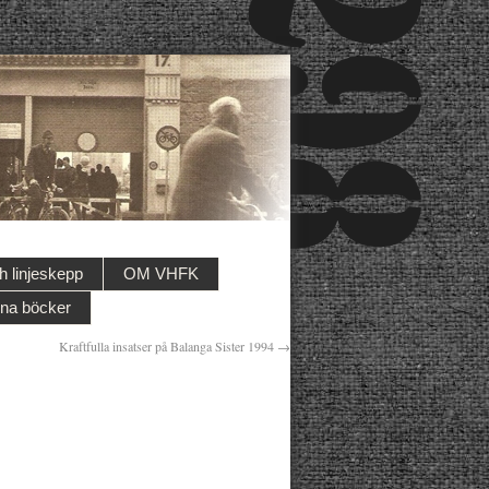
 linjeskepp
OM VHFK
na böcker
Kraftfulla insatser på Balanga Sister 1994
→