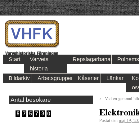
Start
Varvets
Repslagarbanan
Polhems
historia
Bildarkiv
Arbetsgrupper
Kåserier
Länkar
Ko
os
←
Vad en gammal bild
Antal besökare
Elektroni
Postat den
maj 19, 20