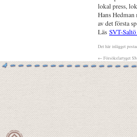
lokal press, l
Hans Hedman re
av det första s
Läs
SVT-Saltö
Det här inlägget posta
←
Försöksfartyget S