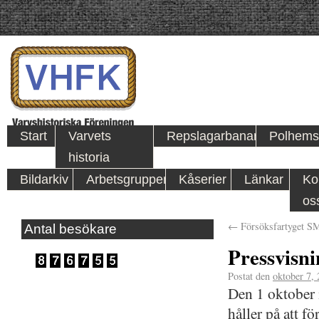
Start
Varvets
Repslagarbanan
Polhems
historia
Bildarkiv
Arbetsgrupper
Kåserier
Länkar
Ko
os
←
Försöksfartyget S
Antal besökare
Pressvisni
Postat den
oktober 7,
Den 1 oktober i
håller på att f