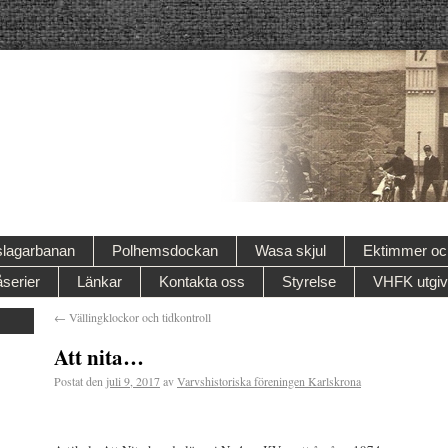
lagarbanan
Polhemsdockan
Wasa skjul
Ektimmer och
serier
Länkar
Kontakta oss
Styrelse
VHFK utgiv
←
Vällingklockor och tidkontroll
Att nita…
Postat den
juli 9, 2017
av
Varvshistoriska föreningen Karlskrona