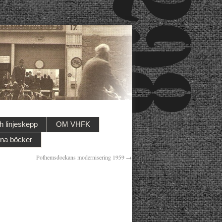
 linjeskepp
OM VHFK
na böcker
Polhemsdockans modernisering 1959
→