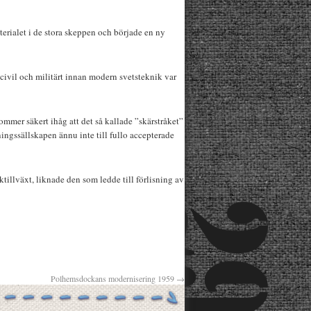
aterialet i de stora skeppen och började en ny
ivil och militärt innan modern svetsteknik var
mmer säkert ihåg att det så kallade ”skärstråket”
ningssällskapen ännu inte till fullo accepterade
ktillväxt, liknade den som ledde till förlisning av
Polhemsdockans modernisering 1959
→