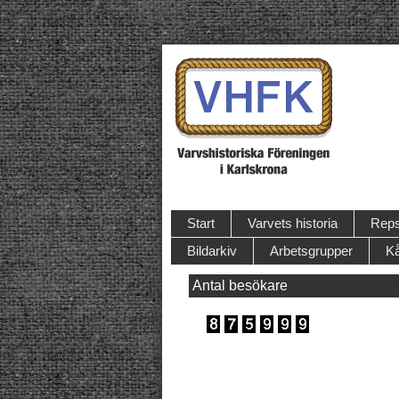
Start
Varvets historia
Reps
Bildarkiv
Arbetsgrupper
Kå
Antal besökare