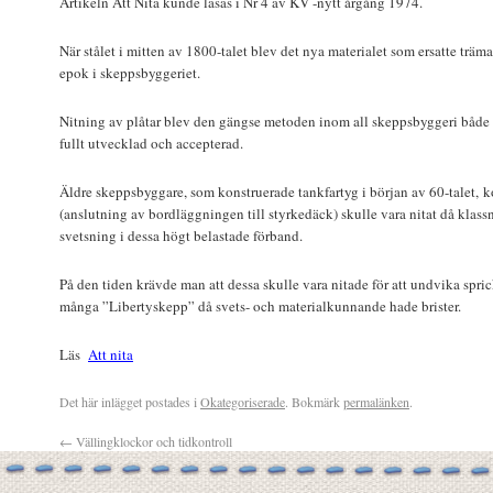
Artikeln Att Nita kunde läsas i Nr 4 av KV -nytt årgång 1974.
När stålet i mitten av 1800-talet blev det nya materialet som ersatte träm
epok i skeppsbyggeriet.
Nitning av plåtar blev den gängse metoden inom all skeppsbyggeri både c
fullt utvecklad och accepterad.
Äldre skeppsbyggare, som konstruerade tankfartyg i början av 60-talet, ko
(anslutning av bordläggningen till styrkedäck) skulle vara nitat då klass
svetsning i dessa högt belastade förband.
På den tiden krävde man att dessa skulle vara nitade för att undvika spric
många ”Libertyskepp” då svets- och materialkunnande hade brister.
Läs
Att nita
Det här inlägget postades i
Okategoriserade
. Bokmärk
permalänken
.
←
Vällingklockor och tidkontroll