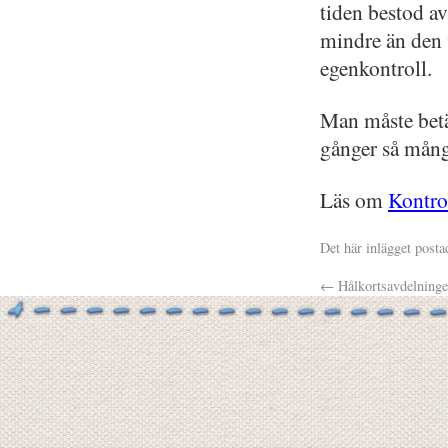
tiden bestod a
mindre än den v
egenkontroll.
Man måste betän
gånger så mån
Läs om
Kontro
Det här inlägget posta
←
Hålkortsavdelning