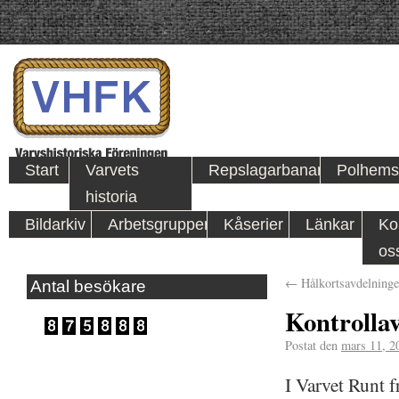
Start
Varvets
Repslagarbanan
Polhems
historia
Bildarkiv
Arbetsgrupper
Kåserier
Länkar
Ko
os
←
Hålkortsavdelning
Antal besökare
Kontrolla
Postat den
mars 11, 2
I Varvet Runt 