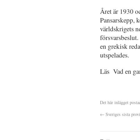
Året är 1930 o
Pansarskepp, ko
världskrigets n
försvarsbeslut.
en grekisk reda
utspelades.
Läs Vad en ga
Det här inlägget posta
←
Sveriges sista prov