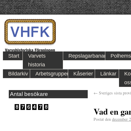
Start
Varvets
Repslagarbanan
Polhems
historia
Bildarkiv
Arbetsgrupper
Kåserier
Länkar
Ko
os
←
Sveriges sista prov
Antal besökare
Vad en ga
Postat den
december 2