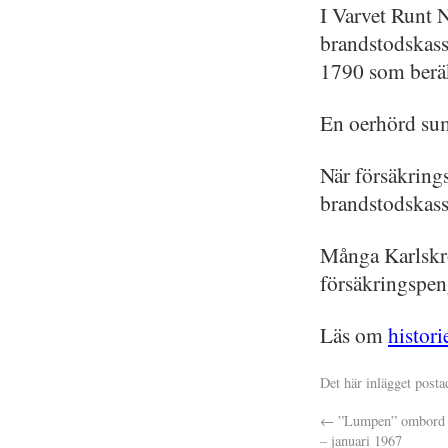
I Varvet Runt N
brandstodskass
1790 som beräk
En oerhörd su
När försäkrings
brandstodskass
Många Karlskron
försäkringspen
Läs om
histor
Det här inlägget posta
←
”Lumpen” ombord p
– januari 1967