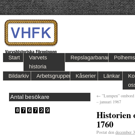
Start
Varvets
Repslagarbanan
Polhems
historia
Bildarkiv
Arbetsgrupper
Kåserier
Länkar
Ko
os
←
”Lumpen” ombord p
Antal besökare
– januari 1967
Historien
1760
Postat den
december 3