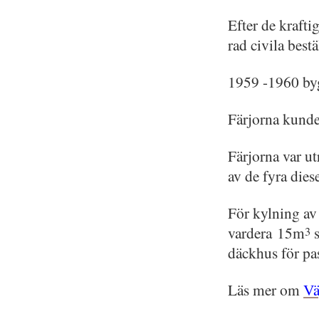
Efter de krafti
rad civila best
1959 -1960 byg
Färjorna kunde 
Färjorna var u
av de fyra die
För kylning av
vardera 15m
s
3
däckhus för pa
Läs mer om
Vä