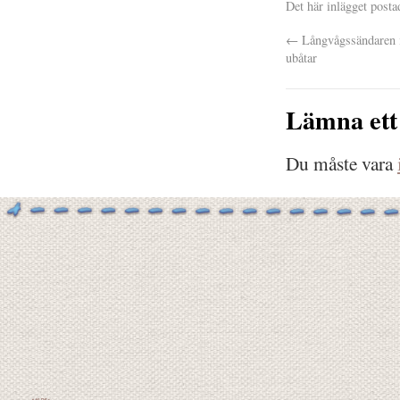
Det här inlägget posta
←
Långvågssändaren i
ubåtar
Lämna ett
Du måste vara