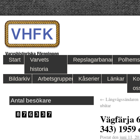
Start
Varvets
Repslagarbanan
Polhems
historia
Bildarkiv
Arbetsgrupper
Kåserier
Länkar
Ko
os
←
Långvågssändaren i
Antal besökare
ubåtar
Vägfärja 6
343) 1959 
Postat den
juni 11, 20