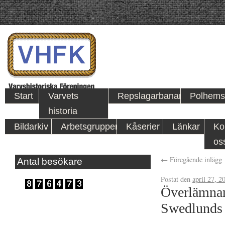
Start
Varvets
Repslagarbanan
Polhems
historia
Bildarkiv
Arbetsgrupper
Kåserier
Länkar
Ko
os
←
Föregående inlägg
Antal besökare
Postat den
april 27, 2
Överlämnan
Swedlunds