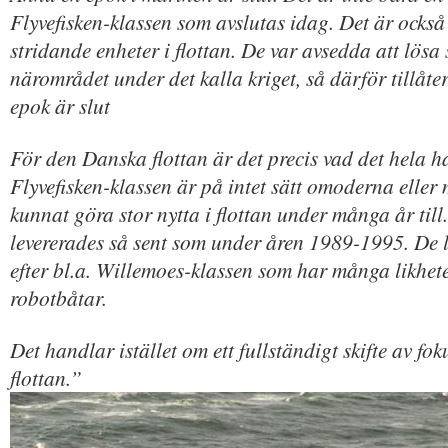
Flyvefisken-klassen som avslutas idag. Det är också
stridande enheter i flottan. De var avsedda att lösa 
närområdet under det kalla kriget, så därför tillåter
epok är slut
För den Danska flottan är det precis vad det hela 
Flyvefisken-klassen är på intet sätt omoderna eller 
kunnat göra stor nytta i flottan under många år till
levererades så sent som under åren 1989-1995. De l
efter bl.a. Willemoes-klassen som har många likhet
robotbåtar.
Det handlar istället om ett fullständigt skifte av f
flottan.”