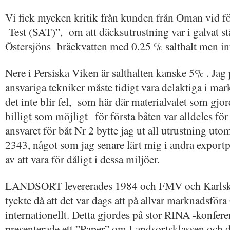
Vi fick mycken kritik från kunden från Oman vid f
Test (SAT)”, om att däcksutrustning var i galvat st
Östersjöns bräckvatten med 0.25 % salthalt men in
Nere i Persiska Viken är salthalten kanske 5% . Jag
ansvariga tekniker måste tidigt vara delaktiga i ma
det inte blir fel, som här där materialvalet som gjor
billigt som möjligt för första båten var alldeles för 
ansvaret för båt Nr 2 bytte jag ut all utrustning utom
2343, något som jag senare lärt mig i andra exportp
av att vara för dåligt i dessa miljöer.
LANDSORT levererades 1984 och FMV och Karlskr
tyckte då att det var dags att på allvar marknadsf
internationellt. Detta gjordes på stor RINA -konfer
presenterade ett ”Paper” om Landsortsklassen och dä