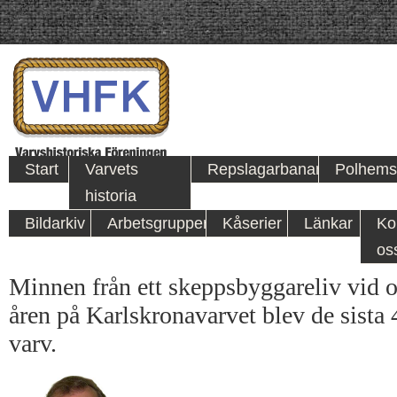
Start
Varvets
Repslagarbanan
Polhems
historia
Bildarkiv
Arbetsgrupper
Kåserier
Länkar
Ko
os
Minnen från ett skeppsbyggareliv vid o
åren på Karlskronavarvet blev de sista 
varv.