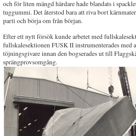
och för liten mängd härdare hade blandats i spackl
tuggummi. Det återstod bara att riva bort kärnmater
parti och börja om från början.
Efter ett nytt försök kunde arbetet med fullskalesek
fullskalesektionen FUSK II instrumenterades med 
töjningsgivare innan den bogserades ut till Flaggsk
sprängprovsomgång.