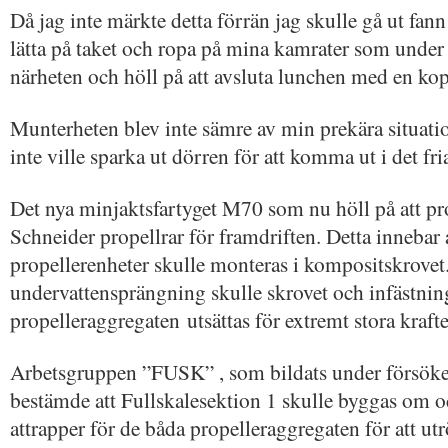
Då jag inte märkte detta förrän jag skulle gå ut fann
lätta på taket och ropa på mina kamrater som under s
närheten och höll på att avsluta lunchen med en kop
Munterheten blev inte sämre av min prekära situation
inte ville sparka ut dörren för att komma ut i det fri
Det nya minjaktsfartyget M70 som nu höll på att pro
Schneider propellrar för framdriften. Detta innebar 
propellerenheter skulle monteras i kompositskrovet
undervattensprängning skulle skrovet och infästnin
propelleraggregaten utsättas för extremt stora krafte
Arbetsgruppen ”FUSK” , som bildats under försöke
bestämde att Fullskalesektion 1 skulle byggas om 
attrapper för de båda propelleraggregaten för att ut