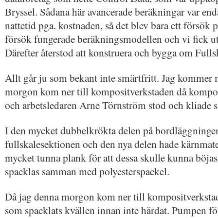
Bryssel. Sådana här avancerade beräkningar var enda
nattetid pga. kostnaden, så det blev bara ett försök 
försök fungerade beräkningsmodellen och vi fick ut d
Därefter återstod att konstruera och bygga om Fulls
Allt går ju som bekant inte smärtfritt. Jag kommer 
morgon kom ner till kompositverkstaden då kompos
och arbetsledaren Arne Törnström stod och kliade s
I den mycket dubbelkrökta delen på bordläggningen
fullskalesektionen och den nya delen hade kärnmater
mycket tunna plank för att dessa skulle kunna böjas 
spacklas samman med polyesterspackel.
Då jag denna morgon kom ner till kompositverksta
som spacklats kvällen innan inte härdat. Pumpen fö