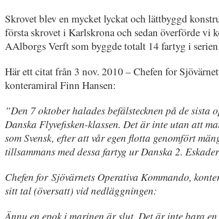
Skrovet blev en mycket lyckat och lättbyggd konstr
första skrovet i Karlskrona och sedan överförde vi 
AAlborgs Verft som byggde totalt 14 fartyg i serien
Här ett citat från 3 nov. 2010 – Chefen for Sjövär
konteramiral Finn Hansen:
”Den 7 oktober halades befälstecknen på de sista o
Danska Flyvefisken-klassen. Det är inte utan att m
som Svensk, efter att vår egen flotta genomfört mä
tillsammans med dessa fartyg ur Danska 2. Eskader
Chefen for Sjövärnets Operativa Kommando, konter
sitt tal (översatt) vid nedläggningen:
Ännu en epok i marinen är slut. Det är inte bara en