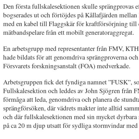
Den första fullskalesektionen skulle sprängprovas 
bogserades ut och förtöjdes på Kållafjärden mellan
med en kabel till Flaggskär för kraftförsörjning till
mätbandspelare från ett mobilt generatoraggregat.
En arbetsgrupp med representanter från FMV, KTH
hade bildats för att genomdriva sprängproverna och 
Försvarets forskningsanstalt (FOA) medverkade.
Arbetsgruppen fick det fyndiga namnet ”FUSK”, so
Fullskalesektion och leddes av John Sjögren från 
förmåga att leda, genomdriva och planera de stundt
sprängförsöken, där vädrets makter inte alltid samm
och där fullskalesektionen med sin mycket dyrbara 
på ca 20 m djup utsatt för sydliga stormvindar med