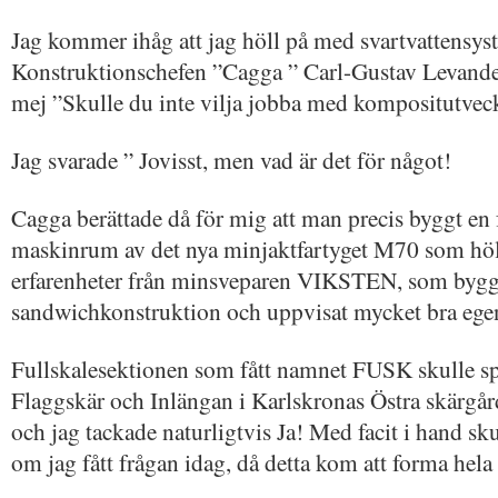
Jag kommer ihåg att jag höll på med svartvattensys
Konstruktionschefen ”Cagga ” Carl-Gustav Levande
mej ”Skulle du inte vilja jobba med kompositutveckl
Jag svarade ” Jovisst, men vad är det för något!
Cagga berättade då för mig att man precis byggt en 
maskinrum av det nya minjaktfartyget M70 som höll
erfarenheter från minsveparen VIKSTEN, som bygg
sandwichkonstruktion och uppvisat mycket bra ege
Fullskalesektionen som fått namnet FUSK skulle s
Flaggskär och Inlängan i Karlskronas Östra skärgård
och jag tackade naturligtvis Ja! Med facit i hand sk
om jag fått frågan idag, då detta kom att forma hel