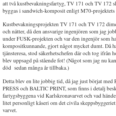
att två kustbevakningsfartyg, TV 171 och TV 172 sk
byggas i sandwich-komposit enligt M70-projektets 
Kustbevakningsprojekten TV 171 och TV 172 dimen
och nätter, då den ansvarige ingenjören som jag jo
under FUSK-projekten och var den ingenjör som ha
kompositkunnande, gjort något mycket dumt. Då ha
tjänsteresa, stod säkerhetschefen där och tog ifrån
blev uppsagd på stående fot! (Något som jag nu kan
död sedan många år tillbaka.)
Detta blev en lite jobbig tid, då jag just börjat m
PRESS och BALTIC PRINT, som finns i detalj beskri
fartygsbyggena vid Karlskronavarvet och vad händ
litet personligt kåseri om det civila skeppsbyggerie
varvet.