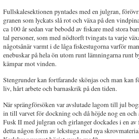
Fullskalesektionen pyntades med en julgran, förövr
granen som lyckats slå rot och växa på den vindpin
ca 100 år sedan var bebodd av fiskare med stora barn
tal personer, som med nödtorft tvingats ta varje växan
någotsånär varmt i de låga fiskestugorna varför man
enebuskar på hela ön utom runt lämningarna runt b
kämpar mot vinden.
Stengrunder kan fortfarande skönjas och man kan för
liv, hårt arbete och barnaskrik på den tiden.
När sprängförsöken var avslutade lagom till jul bog
in till varvet för dockning och då höjde nog en oc
Fusk II med julgran och girlanger dockades i en av
detta någon form av lekstuga med nya skrovmater