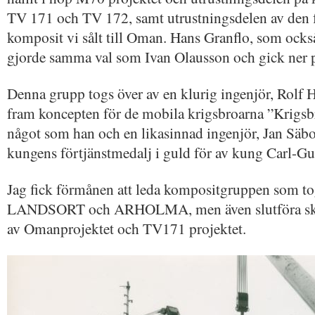
TV 171 och TV 172, samt utrustningsdelen av den fö
komposit vi sålt till Oman. Hans Granflo, som också
gjorde samma val som Ivan Olausson och gick ner p
Denna grupp togs över av en klurig ingenjör, Rolf H
fram koncepten för de mobila krigsbroarna ”Krigsb
något som han och en likasinnad ingenjör, Jan Säbo
kungens förtjänstmedalj i guld för av kung Carl-Gu
Jag fick förmånen att leda kompositgruppen som to
LANDSORT och ARHOLMA, men även slutföra skro
av Omanprojektet och TV171 projektet.