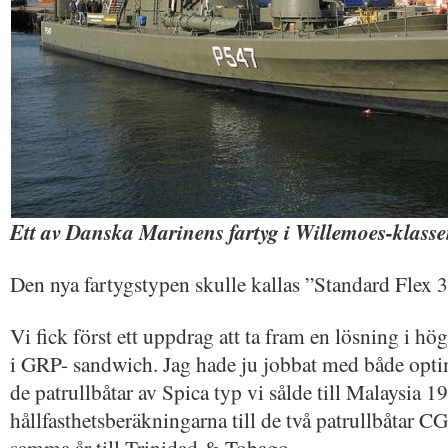
Ett av Danska Marinens fartyg i Willemoes-klasse
Den nya fartygstypen skulle kallas ”Standard Flex 
Vi fick först ett uppdrag att ta fram en lösning i hög
i GRP- sandwich. Jag hade ju jobbat med både optim
de patrullbåtar av Spica typ vi sålde till Malaysia 1
hållfasthetsberäkningarna till de två patrullbåtar C
samma år till Trinidad & Tobago.