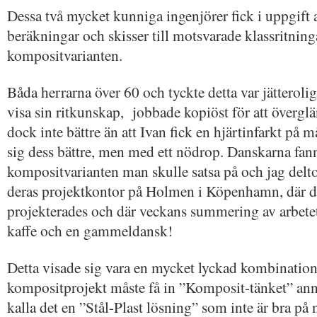
Dessa två mycket kunniga ingenjörer fick i uppgift 
beräkningar och skisser till motsvarade klassritning
kompositvarianten.
Båda herrarna över 60 och tyckte detta var jätteroligt
visa sin ritkunskap, jobbade kopiöst för att överglä
dock inte bättre än att Ivan fick en hjärtinfarkt på
sig dess bättre, men med ett nödrop. Danskarna fann
kompositvarianten man skulle satsa på och jag delt
deras projektkontor på Holmen i Köpenhamn, där de
projekterades och där veckans summering av arbete
kaffe och en gammeldansk!
Detta visade sig vara en mycket lyckad kombination 
kompositprojekt måste få in ”Komposit-tänket” anna
kalla det en ”Stål-Plast lösning” som inte är bra på 