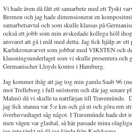
Vi hade även då fått ett samarbete med ett Tyskt v
Bremen och jag hade dimensionerat en kompositmin
samarbetsavtal och som skulle klassas på Germanisc
också ett jobb som min avskedade kollega höll ihop
ansvaret att gå i mål med detta. Jag fick hjälp av ett
Karlskronavarvet som jobbat med VIKSTEN och de
klassningsunderlaget som vi skulle presentera och 
Germanischer Lloyds kontor i Hamburg.
Jag kommer ihåg att jag tog min gamla Saab 96 (
mot Trelleborg i full snöstorm och där jag senare 
Malmö då vi skulle ta nattfärjan till Travemünde. D
jag fick stanna var 5:e km och gå ut och göra ren st
överhuvudtaget såg något. I Travemünde hade det 
men vägen var glashal, så här passade mina olaglig
jag inte tänkt på då jag körde från Karlskrona.