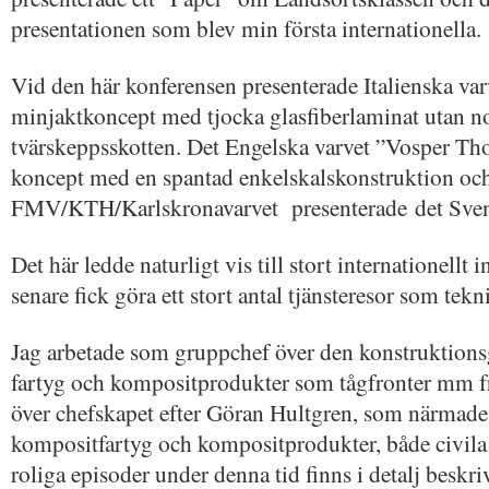
presentationen som blev min första internationella.
Vid den här konferensen presenterade Italienska varv
minjaktkoncept med tjocka glasfiberlaminat utan n
tvärskeppsskotten. Det Engelska varvet ”Vosper Thor
koncept med en spantad enkelskalskonstruktion oc
FMV/KTH/Karlskronavarvet presenterade det Sven
Det här ledde naturligt vis till stort internationellt i
senare fick göra ett stort antal tjänsteresor som tekni
Jag arbetade som gruppchef över den konstruktions
fartyg och kompositprodukter som tågfronter mm fr
över chefskapet efter Göran Hultgren, som närmade
kompositfartyg och kompositprodukter, både civila 
roliga episoder under denna tid finns i detalj beskr