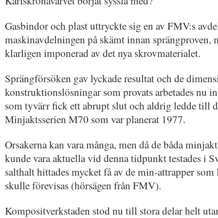
Karlskronavarvet börjat syssla med?
Gasbindor och plast uttryckte sig en av FMV:s avde
maskinavdelningen på skämt innan sprängproven, m
klarligen imponerad av det nya skrovmaterialet.
Sprängförsöken gav lyckade resultat och de dimens
konstruktionslösningar som provats arbetades nu in
som tyvärr fick ett abrupt slut och aldrig ledde till 
Minjaktsserien M70 som var planerat 1977.
Orsakerna kan vara många, men då de båda minjak
kunde vara aktuella vid denna tidpunkt testades i S
salthalt hittades mycket få av de min-attrapper som 
skulle förevisas (hörsägen från FMV).
Kompositverkstaden stod nu till stora delar helt ut