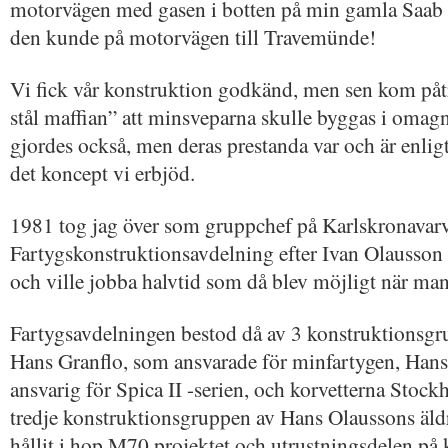
motorvägen med gasen i botten på min gamla Saab 
den kunde på motorvägen till Travemünde!
Vi fick vår konstruktion godkänd, men sen kom påt
stål maffian” att minsveparna skulle byggas i omagnet
gjordes också, men deras prestanda var och är enlig
det koncept vi erbjöd.
1981 tog jag över som gruppchef på Karlskronavarv
Fartygskonstruktionsavdelning efter Ivan Olausson 
och ville jobba halvtid som då blev möjligt när man 
Fartygsavdelningen bestod då av 3 konstruktionsg
Hans Granflo, som ansvarade för minfartygen, Hans
ansvarig för Spica II -serien, och korvetterna St
tredje konstruktionsgruppen av Hans Olaussons äld
hållit i hop M70 projektet och utrustningsdelen på